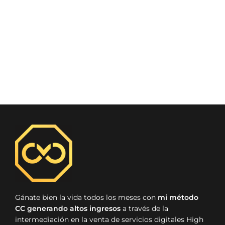
d
n
a
e
d
l
v
e
a
i
f
v
s
e
i
t
c
s
a
h
t
s
a
a
d
.
e
s
E
v
e
n
t
o
Gánate bien la vida todos los meses con
mi método
CC generando altos ingresos
a través de la
intermediación en la venta de servicios digitales High