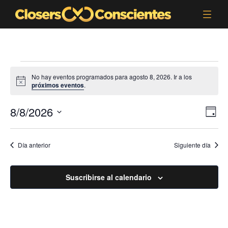
No hay eventos programados para agosto 8, 2026. Ir a los
A
próximos eventos
.
v
i
8/8/2026
N
N
s
D
o
a
a
í
S
v
a
v
e
Día anterior
Siguiente día
e
l
e
g
e
g
a
c
Suscribirse al calendario
a
c
c
c
i
i
i
ó
o
ó
n
n