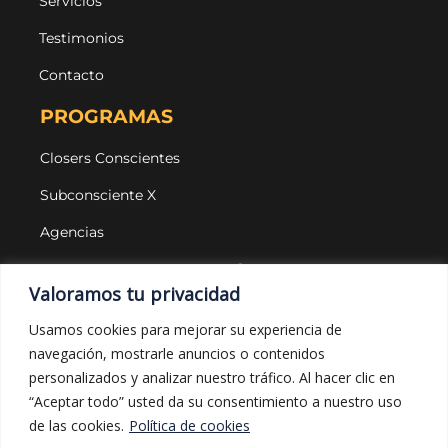
Servicios
Testimonios
Contacto
PROGRAMAS
Closers Conscientes
Subconsciente X
Agencias
LEGAL Y PROTECCIÓN
Valoramos tu privacidad
Aviso legal
Usamos cookies para mejorar su experiencia de
navegación, mostrarle anuncios o contenidos
Política de privacidad
personalizados y analizar nuestro tráfico. Al hacer clic en
Política de cookies
“Aceptar todo” usted da su consentimiento a nuestro uso
de las cookies.
Política de cookies
Política de compras