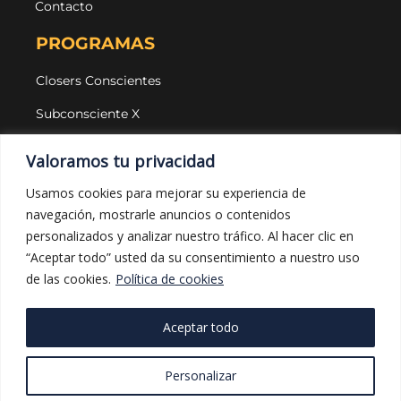
Contacto
PROGRAMAS
Closers Conscientes
Subconsciente X
Agencias
Valoramos tu privacidad
LEGAL Y PROTECCIÓN
Usamos cookies para mejorar su experiencia de
navegación, mostrarle anuncios o contenidos
Aviso legal
personalizados y analizar nuestro tráfico. Al hacer clic en
Política de privacidad
“Aceptar todo” usted da su consentimiento a nuestro uso
de las cookies.
Política de cookies
Política de cookies
Política de compras
Aceptar todo
Personalizar