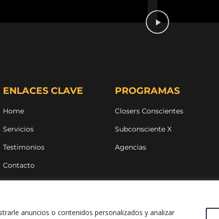
ENLACES CLAVE
PROGRAMAS
Home
Closers Conscientes
Servicios
Subconsciente X
Testimonios
Agencias
Contacto
FUNDACIÓN U
CONSCIENTES
rarle anuncios o contenidos personalizados y analizar