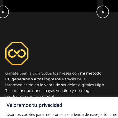
Gánate bien la vida todos los meses con
mi método
CC generando altos ingresos
a través de la
intermediación en la venta de servicios digitales High
Ticket aunque nunca hayas vendido y no tengas
producto o servicio digital.
Valoramos tu privacidad
@ 2024 AWARE TRAINING, S.L.U.
Desarrollado por
tumarketingexclusivo.com
Usamos cookies para mejorar su experiencia de navegación, most