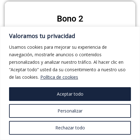
Bono 2
Sesión de 90 minutos con un tutor certificado
Valoramos tu privacidad
para hacer role play y practicar obteniendo
Usamos cookies para mejorar su experiencia de
feedback directo
navegación, mostrarle anuncios o contenidos
personalizados y analizar nuestro tráfico. Al hacer clic en
“Aceptar todo” usted da su consentimiento a nuestro uso
de las cookies.
Política de cookies
Bono 3
Aceptar todo
Soporte vía WhatsApp durante todo el programa
Personalizar
(24 horas de máximo de respuesta) y análisis de
3 llamadas de venta (feedback directo) (Pago
Rechazar todo
único)