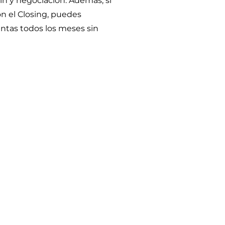
n y negociación. Además, si
n el Closing, puedes
entas todos los meses sin
?
u tasa de