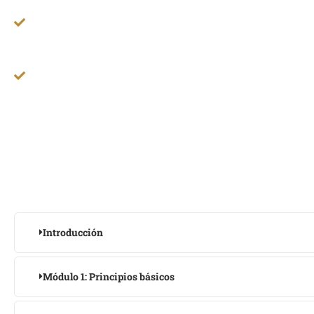
Dominar el proceso de calificación para conectar 
clientes ideales.
Desarrollar una mentalidad enfocada en la alta
productividad y el rendimiento.
CONTENI
Introducción
Módulo 1: Principios básicos