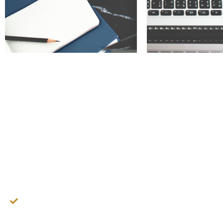
¿QUÉ LOGRARÁ
Aprender cómo generar citas calificadas sin inverti
publicidad.