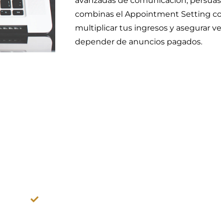
avanzadas de comunicación, persuasí
combinas el Appointment Setting co
multiplicar tus ingresos y asegurar v
depender de anuncios pagados.
S CON ESTE CURSO
r en
Aplicar secuencias efectivas para aumentar t
conversión.