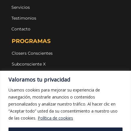
Servicios
Testimonios
Contacto
PROGRAMAS
Closers Conscientes
Subconsciente X
Agencias
Valoramos tu privacidad
LEGAL Y PROTECCIÓN
Usamos cookies para mejorar su experiencia de
navegación, mostrarle anuncios o contenidos
Aviso legal
personalizados y analizar nuestro tráfico. Al hacer clic en
Política de privacidad
“Aceptar todo” usted da su consentimiento a nuestro uso
de las cookies.
Política de cookies
Política de cookies