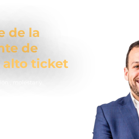
e de la
nte de
 alto ticket
ón , molestar y