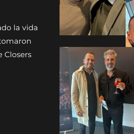
ado la vida
e tomaron
e Closers