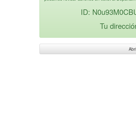
ID: N0u93M0CB
Tu direcció
Abri