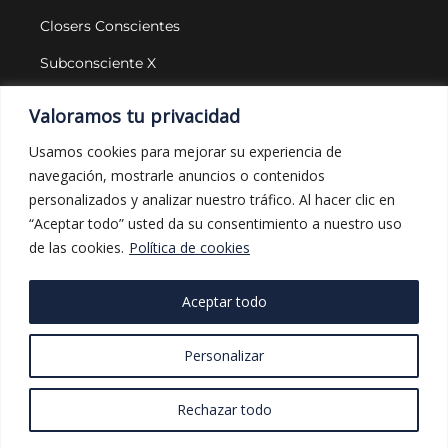
Closers Conscientes
Subconsciente X
Agencias
Valoramos tu privacidad
LEGAL Y PROTECCIÓN
Usamos cookies para mejorar su experiencia de
navegación, mostrarle anuncios o contenidos
Aviso legal
personalizados y analizar nuestro tráfico. Al hacer clic en
Política de privacidad
“Aceptar todo” usted da su consentimiento a nuestro uso
de las cookies.
Política de cookies
Política de cookies
Política de compras
Aceptar todo
Personalizar
FUNDACIÓN UNA MANO AMIGA POR AMOR &
CLOSERS CONSCIENTES TRABAJANDO POR UN
Rechazar todo
MUNDO MEJOR