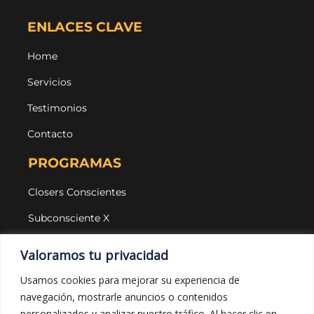
ENLACES CLAVE
Home
Servicios
Testimonios
Contacto
PROGRAMAS
Closers Conscientes
Subconsciente X
Agencias
Valoramos tu privacidad
LEGAL Y PROTECCIÓN
Usamos cookies para mejorar su experiencia de
navegación, mostrarle anuncios o contenidos
Aviso legal
personalizados y analizar nuestro tráfico. Al hacer clic en